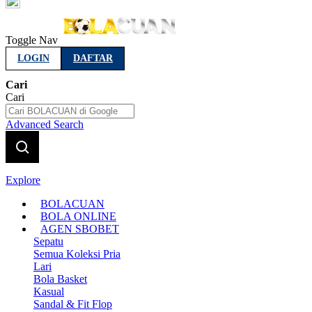
Indonesia
Toggle Nav
LOGIN
DAFTAR
Cari
Cari
Advanced Search
Explore
BOLACUAN
BOLA ONLINE
AGEN SBOBET
Sepatu
Semua Koleksi Pria
Lari
Bola Basket
Kasual
Sandal & Fit Flop