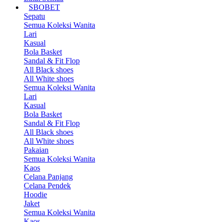
SBOBET
Sepatu
Semua Koleksi Wanita
Lari
Kasual
Bola Basket
Sandal & Fit Flop
All Black shoes
All White shoes
Semua Koleksi Wanita
Lari
Kasual
Bola Basket
Sandal & Fit Flop
All Black shoes
All White shoes
Pakaian
Semua Koleksi Wanita
Kaos
Celana Panjang
Celana Pendek
Hoodie
Jaket
Semua Koleksi Wanita
Kaos